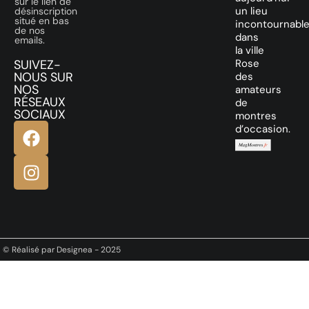
sur le lien de
un lieu
désinscription
situé en bas
incontournabl
de nos
dans
emails.
la ville
SUIVEZ-
Rose
NOUS SUR
des
NOS
amateurs
RÉSEAUX
de
SOCIAUX
montres
d’occasion.
© Réalisé par Designea - 2025