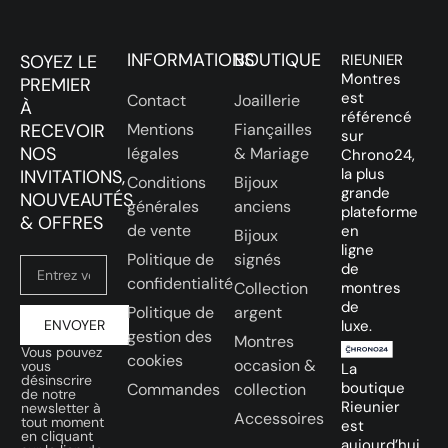
INFORMATIONS
BOUTIQUE
SOYEZ LE
RIEUNIER
Montres
PREMIER
est
Contact
Joaillerie
À
référencé
RECEVOIR
Mentions
Fiançailles
sur
NOS
légales
& Mariage
Chrono24,
la plus
INVITATIONS,
Conditions
Bijoux
grande
NOUVEAUTÉS
générales
anciens
plateforme
& OFFRES
de vente
en
Bijoux
ligne
Politique de
signés
de
confidentialité
Collection
montres
de
Politique de
argent
ENVOYER
luxe.
gestion des
Montres
Vous pouvez
cookies
occasion &
vous
La
désinscrire
boutique
Commandes
collection
de notre
Rieunier
newsletter à
Accessoires
tout moment
est
en cliquant
aujourd’hui