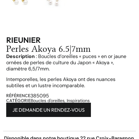
RIEUNIER
Perles Akoya 6.5|7mm
Description
: Boucles d’oreilles « puces » en or jaune
ornées de perles de culture du Japon « Akoya »,
diamètre 6,5/7mm.
Intemporelles, les perles Akoya ont des nuances
subtiles et un lustre incomparable.
385095
RÉFÉRENCE
CATÉGORIE
Boucles d'oreilles
,
Inspirations
JE DEMANDE UN RENDEZ-VOUS
Disponible dans notre boutique 22 rue Croix-Baragnon,