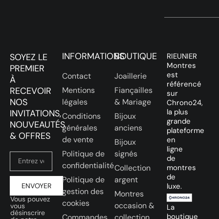
INFORMATIONS
BOUTIQUE
SOYEZ LE
RIEUNIER
Montres
PREMIER
est
Contact
Joaillerie
À
référencé
RECEVOIR
Mentions
Fiançailles
sur
NOS
légales
& Mariage
Chrono24,
la plus
INVITATIONS,
Conditions
Bijoux
grande
NOUVEAUTÉS
générales
anciens
plateforme
& OFFRES
de vente
en
Bijoux
ligne
Politique de
signés
de
confidentialité
Collection
montres
de
Politique de
argent
ENVOYER
luxe.
gestion des
Montres
Vous pouvez
cookies
occasion &
vous
La
désinscrire
boutique
Commandes
collection