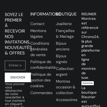
INFORMATIONS
BOUTIQUE
SOYEZ LE
RIEUNIER
Montres
PREMIER
est
Contact
Joaillerie
À
référencé
RECEVOIR
Mentions
Fiançailles
sur
NOS
légales
& Mariage
Chrono24,
la plus
INVITATIONS,
Conditions
Bijoux
grande
NOUVEAUTÉS
générales
anciens
plateforme
& OFFRES
de vente
en
Bijoux
ligne
Politique de
signés
de
confidentialité
Collection
montres
de
Politique de
argent
ENVOYER
luxe.
gestion des
Montres
Vous pouvez
cookies
occasion &
vous
La
désinscrire
boutique
Commandes
collection
de notre
Rieunier
newsletter à
Accessoires
tout moment
est
en cliquant
aujourd’hui