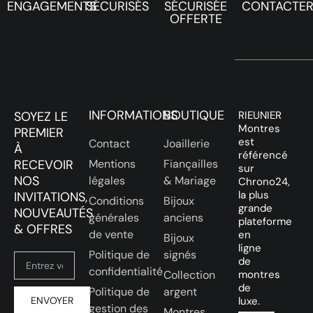
ENGAGEMENTS
SÉCURISÉS
SÉCURISÉE
CONTACTE
OFFERTE
INFORMATIONS
BOUTIQUE
SOYEZ LE
RIEUNIER
Montres
PREMIER
est
Contact
Joaillerie
À
référencé
RECEVOIR
Mentions
Fiançailles
sur
NOS
légales
& Mariage
Chrono24,
la plus
INVITATIONS,
Conditions
Bijoux
grande
NOUVEAUTÉS
générales
anciens
plateforme
& OFFRES
de vente
en
Bijoux
ligne
Politique de
signés
de
confidentialité
Collection
montres
de
Politique de
argent
ENVOYER
luxe.
gestion des
Montres