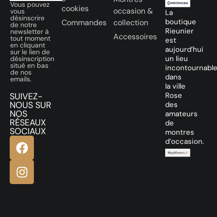
Vous pouvez
cookies
occasion &
vous
La
désinscrire
boutique
Commandes
collection
de notre
Rieunier
newsletter à
Accessoires
tout moment
est
en cliquant
aujourd’hui
sur le lien de
un lieu
désinscription
situé en bas
incontournabl
de nos
dans
emails.
la ville
SUIVEZ-
Rose
NOUS SUR
des
NOS
amateurs
RÉSEAUX
de
SOCIAUX
montres
d’occasion.