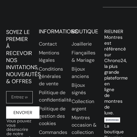
INFORMATIONS
BOUTIQUE
SOYEZ LE
RIEUNIER
Montres
PREMIER
est
Contact
Joaillerie
À
référencé
RECEVOIR
Mentions
Fiançailles
sur
NOS
légales
& Mariage
Chrono24,
la plus
INVITATIONS,
Conditions
Bijoux
grande
NOUVEAUTÉS
générales
anciens
plateforme
& OFFRES
de vente
en
Bijoux
ligne
Politique de
signés
de
confidentialité
Collection
montres
de
Politique de
argent
ENVOYER
luxe.
gestion des
Montres
Vous pouvez
cookies
occasion &
vous
La
désinscrire
boutique
Commandes
collection
de notre