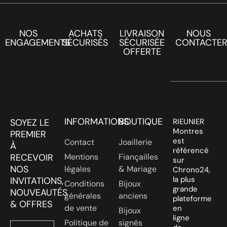
NOS
ACHATS
LIVRAISON
NOUS
ENGAGEMENTS
SÉCURISÉS
SÉCURISÉE
CONTACTE
OFFERTE
INFORMATIONS
BOUTIQUE
SOYEZ LE
RIEUNIER
Montres
PREMIER
est
Contact
Joaillerie
À
référencé
RECEVOIR
Mentions
Fiançailles
sur
NOS
légales
& Mariage
Chrono24,
la plus
INVITATIONS,
Conditions
Bijoux
grande
NOUVEAUTÉS
générales
anciens
plateforme
& OFFRES
de vente
en
Bijoux
ligne
Politique de
signés