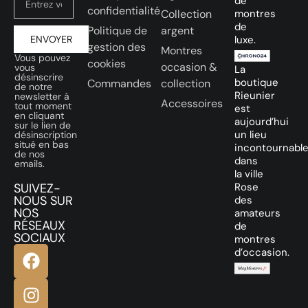
de
confidentialité
Collection
montres
de
Politique de
argent
ENVOYER
luxe.
gestion des
Montres
Vous pouvez
cookies
occasion &
vous
La
désinscrire
boutique
Commandes
collection
de notre
Rieunier
newsletter à
Accessoires
tout moment
est
en cliquant
aujourd’hui
sur le lien de
un lieu
désinscription
situé en bas
incontournabl
de nos
dans
emails.
la ville
SUIVEZ-
Rose
NOUS SUR
des
NOS
amateurs
RÉSEAUX
de
SOCIAUX
montres
d’occasion.