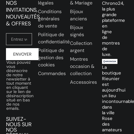
NOS
légales
& Mariage
Chrono24,
la plus
INVITATIONS,
Conditions
Bijoux
grande
NOUVEAUTÉS
générales
anciens
plateforme
& OFFRES
de vente
en
Bijoux
ligne
Politique de
signés
de
confidentialité
Collection
montres
de
Politique de
argent
ENVOYER
luxe.
gestion des
Montres
Vous pouvez
cookies
occasion &
vous
La
désinscrire
boutique
Commandes
collection
de notre
Rieunier
newsletter à
Accessoires
tout moment
est
en cliquant
aujourd’hui
sur le lien de
un lieu
désinscription
situé en bas
incontournabl
de nos
dans
emails.
la ville
SUIVEZ-
Rose
NOUS SUR
des
NOS
amateurs