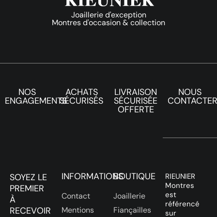
Joaillerie d'exception
Montres d'occasion & collection
NOS
ACHATS
LIVRAISON
NOUS
ENGAGEMENTS
SÉCURISÉS
SÉCURISÉE
CONTACTE
OFFERTE
INFORMATIONS
BOUTIQUE
SOYEZ LE
RIEUNIER
Montres
PREMIER
est
Contact
Joaillerie
À
référencé
RECEVOIR
Mentions
Fiançailles
sur