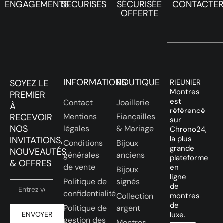
ENGAGEMENTS
SÉCURISÉS
SÉCURISÉE
CONTACTE
OFFERTE
INFORMATIONS
BOUTIQUE
SOYEZ LE
RIEUNIER
Montres
PREMIER
est
Contact
Joaillerie
À
référencé
RECEVOIR
Mentions
Fiançailles
sur
NOS
légales
& Mariage
Chrono24,
la plus
INVITATIONS,
Conditions
Bijoux
grande
NOUVEAUTÉS
générales
anciens
plateforme
& OFFRES
de vente
en
Bijoux
ligne
Politique de
signés
de
confidentialité
Collection
montres
de
Politique de
argent
ENVOYER
luxe.
gestion des
Montres