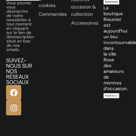
Vous pouvez
cookies
occasion &
vous
La
désinscrire
boutique
Commandes
collection
de notre
Rieunier
newsletter à
Accessoires
tout moment
est
en cliquant
aujourd’hui
sur le lien de
un lieu
désinscription
situé en bas
incontournabl
de nos
dans
emails.
la ville
SUIVEZ-
Rose
NOUS SUR
des
NOS
amateurs
RÉSEAUX
de
SOCIAUX
montres
d’occasion.