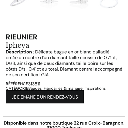
RIEUNIER
Ipheya
Description
: Délicate bague en or blanc palladié
ornée au centre d’un diamant taille coussin de 0.71ct,
D/si1, ainsi que de deux diamants taille poire sur les
côtés D/si, 0.41ct au total. Diamant central accompagné
de son certificat GIA.
313511
RÉFÉRENCE
CATÉGORIE
Bagues
,
Fiançailles & mariage
,
Inspirations
JE DEMANDE UN RENDEZ-VOUS
Disponible dans notre boutique 22 rue Croix-Baragnon,
31000 Toulouse