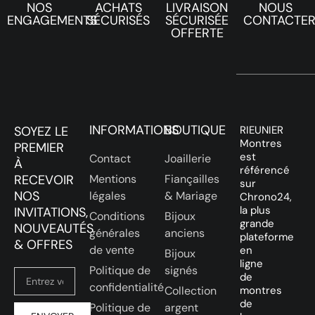
NOS
ACHATS
LIVRAISON
NOUS
ENGAGEMENTS
SÉCURISÉS
SÉCURISÉE
CONTACTE
OFFERTE
INFORMATIONS
BOUTIQUE
SOYEZ LE
RIEUNIER
Montres
PREMIER
est
Contact
Joaillerie
À
référencé
RECEVOIR
Mentions
Fiançailles
sur
NOS
légales
& Mariage
Chrono24,
la plus
INVITATIONS,
Conditions
Bijoux
grande
NOUVEAUTÉS
générales
anciens
plateforme
& OFFRES
de vente
en
Bijoux
ligne
Politique de
signés
de
confidentialité
Collection
montres
de
Politique de
argent