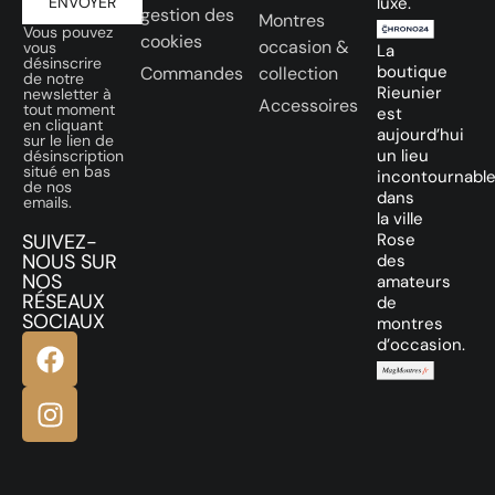
ENVOYER
luxe.
gestion des
Montres
Vous pouvez
cookies
occasion &
vous
La
désinscrire
boutique
Commandes
collection
de notre
Rieunier
newsletter à
Accessoires
tout moment
est
en cliquant
aujourd’hui
sur le lien de
un lieu
désinscription
situé en bas
incontournabl
de nos
dans
emails.
la ville
SUIVEZ-
Rose
NOUS SUR
des
NOS
amateurs
RÉSEAUX
de
SOCIAUX
montres
d’occasion.