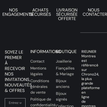
NOS
ACHATS
LIVRAISON
NOUS
ENGAGEMENTS
SÉCURISÉS
SÉCURISÉE
CONTACTE
OFFERTE
INFORMATIONS
BOUTIQUE
SOYEZ LE
RIEUNIER
Montres
PREMIER
est
Contact
Joaillerie
À
référencé
RECEVOIR
Mentions
Fiançailles
sur
NOS
légales
& Mariage
Chrono24,
la plus
INVITATIONS,
Conditions
Bijoux
grande
NOUVEAUTÉS
générales
anciens
plateforme
& OFFRES
de vente
en
Bijoux
ligne
Politique de
signés
de
confidentialité
Collection
montres