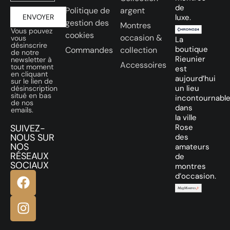
de
Politique de
argent
ENVOYER
luxe.
gestion des
Montres
Vous pouvez
cookies
occasion &
vous
La
désinscrire
boutique
Commandes
collection
de notre
Rieunier
newsletter à
Accessoires
tout moment
est
en cliquant
aujourd’hui
sur le lien de
un lieu
désinscription
situé en bas
incontournabl
de nos
dans
emails.
la ville
SUIVEZ-
Rose
NOUS SUR
des
NOS
amateurs
RÉSEAUX
de
SOCIAUX
montres
d’occasion.