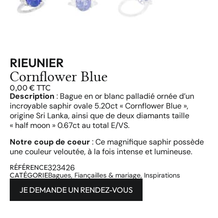
RIEUNIER
Cornflower Blue
0,00
€
TTC
Description
: Bague en or blanc palladié ornée d’un
incroyable saphir ovale 5.20ct « Cornflower Blue »,
origine Sri Lanka, ainsi que de deux diamants taille
« half moon » 0.67ct au total E/VS.
Notre coup de coeur
: Ce magnifique saphir possède
une couleur veloutée, à la fois intense et lumineuse.
323426
RÉFÉRENCE
CATÉGORIE
Bagues
,
Fiançailles & mariage
,
Inspirations
JE DEMANDE UN RENDEZ-VOUS