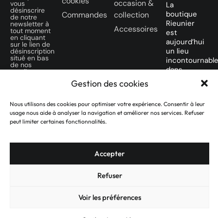
cookies
occasion &
vous
La
désinscrire
boutique
Commandes
collection
de notre
Rieunier
newsletter à
Accessoires
tout moment
est
en cliquant
aujourd’hui
sur le lien de
un lieu
désinscription
situé en bas
incontournabl
de nos
dans
emails.
la ville
Gestion des cookies
SUIVEZ-
Rose
NOUS SUR
des
Nous utilisons des cookies pour optimiser votre expérience. Consentir à leur
NOS
amateurs
usage nous aide à analyser la navigation et améliorer nos services. Refuser
RÉSEAUX
de
peut limiter certaines fonctionnalités.
SOCIAUX
montres
d’occasion.
Accepter
Refuser
Voir les préférences