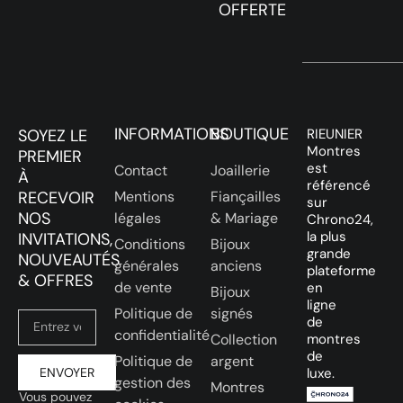
OFFERTE
INFORMATIONS
BOUTIQUE
SOYEZ LE
RIEUNIER
Montres
PREMIER
est
Contact
Joaillerie
À
référencé
RECEVOIR
Mentions
Fiançailles
sur
NOS
légales
& Mariage
Chrono24,
la plus
INVITATIONS,
Conditions
Bijoux
grande
NOUVEAUTÉS
générales
anciens
plateforme
& OFFRES
de vente
en
Bijoux
ligne
Politique de
signés
de
confidentialité
Collection
montres
de
Politique de
argent
ENVOYER
luxe.
gestion des
Montres
Vous pouvez