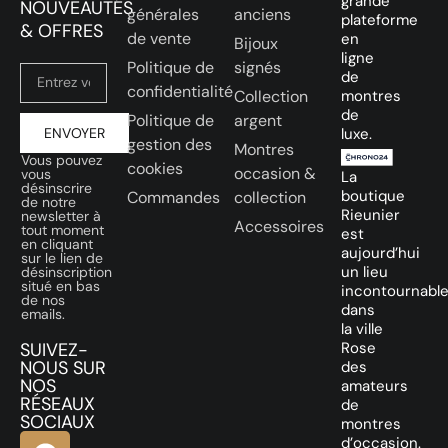
grande
NOUVEAUTÉS
générales
anciens
plateforme
& OFFRES
de vente
en
Bijoux
ligne
Politique de
signés
de
confidentialité
Collection
montres
de
Politique de
argent
ENVOYER
luxe.
gestion des
Montres
Vous pouvez
cookies
occasion &
vous
La
désinscrire
boutique
Commandes
collection
de notre
Rieunier
newsletter à
Accessoires
tout moment
est
en cliquant
aujourd’hui
sur le lien de
un lieu
désinscription
situé en bas
incontournabl
de nos
dans
emails.
la ville
SUIVEZ-
Rose
NOUS SUR
des
NOS
amateurs
RÉSEAUX
de
SOCIAUX
montres
d’occasion.