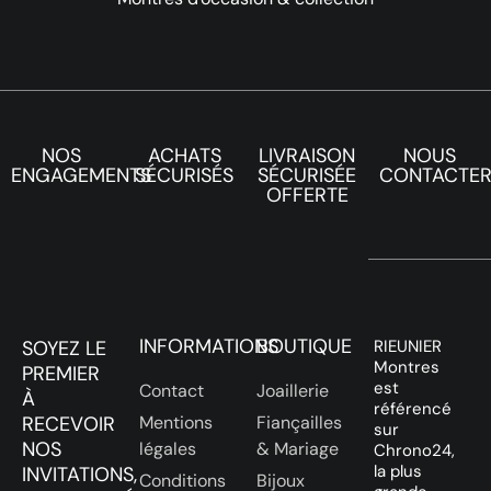
NOS
ACHATS
LIVRAISON
NOUS
ENGAGEMENTS
SÉCURISÉS
SÉCURISÉE
CONTACTE
OFFERTE
INFORMATIONS
BOUTIQUE
SOYEZ LE
RIEUNIER
Montres
PREMIER
est
Contact
Joaillerie
À
référencé
RECEVOIR
Mentions
Fiançailles
sur
NOS
légales
& Mariage
Chrono24,
la plus
INVITATIONS,
Conditions
Bijoux