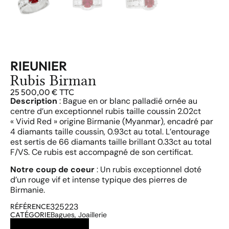
RIEUNIER
Rubis Birman
25 500,00
€
TTC
Description
: Bague en or blanc palladié ornée au
centre d’un exceptionnel rubis taille coussin 2.02ct
« Vivid Red » origine Birmanie (Myanmar), encadré par
4 diamants taille coussin, 0.93ct au total. L’entourage
est sertis de 66 diamants taille brillant 0.33ct au total
F/VS. Ce rubis est accompagné de son certificat.
Notre coup de coeur
: Un rubis exceptionnel doté
d’un rouge vif et intense typique des pierres de
Birmanie.
325223
RÉFÉRENCE
CATÉGORIE
Bagues
,
Joaillerie