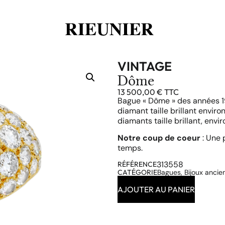
VINTAGE
Dôme
13 500,00
€
TTC
Bague « Dôme » des années 19
diamant taille brillant enviro
diamants taille brillant, envi
Notre coup de coeur
: Une 
temps.
313558
RÉFÉRENCE
CATÉGORIE
Bagues
,
Bijoux ancie
AJOUTER AU PANIER