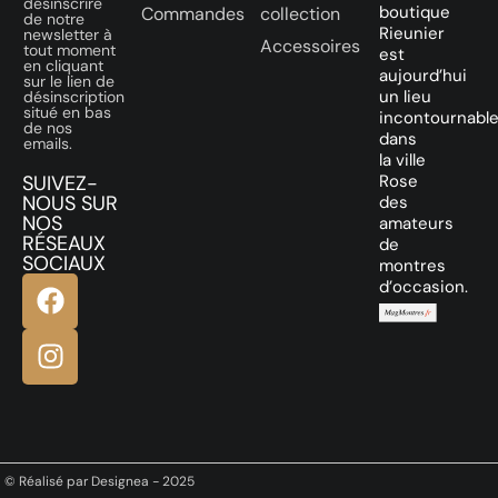
désinscrire
boutique
Commandes
collection
de notre
Rieunier
newsletter à
Accessoires
tout moment
est
en cliquant
aujourd’hui
sur le lien de
un lieu
désinscription
situé en bas
incontournabl
de nos
dans
emails.
la ville
SUIVEZ-
Rose
NOUS SUR
des
NOS
amateurs
RÉSEAUX
de
SOCIAUX
montres
d’occasion.
© Réalisé par Designea - 2025