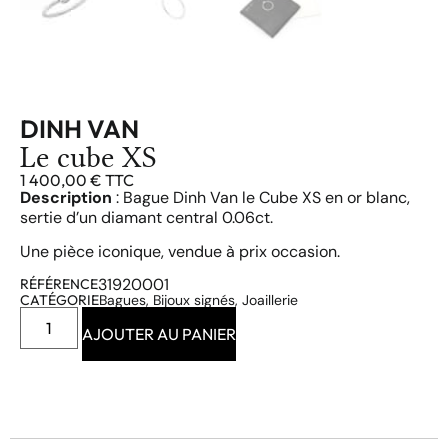
DINH VAN
Le cube XS
1 400,00
€
TTC
Description
: Bague Dinh Van le Cube XS en or blanc,
sertie d’un diamant central 0.06ct.
Une pièce iconique, vendue à prix occasion.
31920001
RÉFÉRENCE
CATÉGORIE
Bagues
,
Bijoux signés
,
Joaillerie
AJOUTER AU PANIER