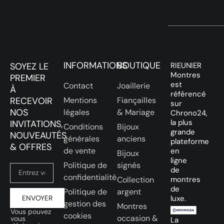
INFORMATIONS
BOUTIQUE
SOYEZ LE
RIEUNIER
Montres
PREMIER
est
Contact
Joaillerie
À
référencé
RECEVOIR
Mentions
Fiançailles
sur
NOS
légales
& Mariage
Chrono24,
la plus
INVITATIONS,
Conditions
Bijoux
grande
NOUVEAUTÉS
générales
anciens
plateforme
& OFFRES
de vente
en
Bijoux
ligne
Politique de
signés
de
confidentialité
Collection
montres
de
Politique de
argent
ENVOYER
luxe.
gestion des
Montres
Vous pouvez
cookies
occasion &
vous
La