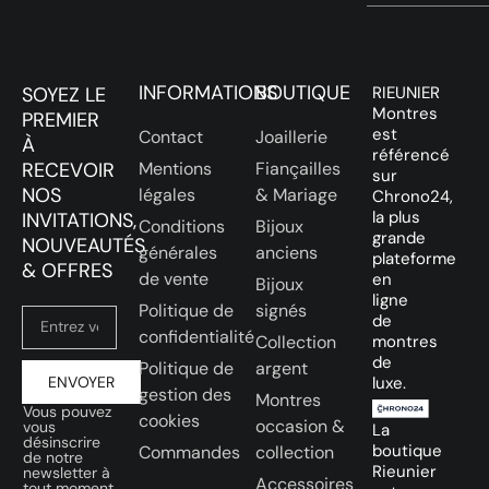
INFORMATIONS
BOUTIQUE
SOYEZ LE
RIEUNIER
Montres
PREMIER
est
Contact
Joaillerie
À
référencé
RECEVOIR
Mentions
Fiançailles
sur
NOS
légales
& Mariage
Chrono24,
la plus
INVITATIONS,
Conditions
Bijoux
grande
NOUVEAUTÉS
générales
anciens
plateforme
& OFFRES
de vente
en
Bijoux
ligne
Politique de
signés
de
confidentialité
Collection
montres
de
Politique de
argent
ENVOYER
luxe.
gestion des
Montres
Vous pouvez
cookies
occasion &
vous
La
désinscrire
boutique
Commandes
collection
de notre
Rieunier
newsletter à
Accessoires
tout moment