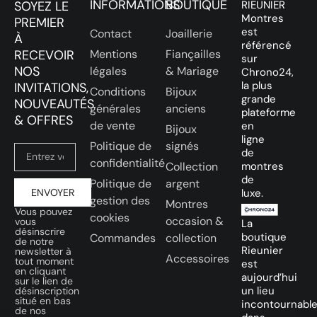
INFORMATIONS
BOUTIQUE
SOYEZ LE
RIEUNIER
Montres
PREMIER
est
Contact
Joaillerie
À
référencé
RECEVOIR
Mentions
Fiançailles
sur
NOS
légales
& Mariage
Chrono24,
la plus
INVITATIONS,
Conditions
Bijoux
grande
NOUVEAUTÉS
générales
anciens
plateforme
& OFFRES
de vente
en
Bijoux
ligne
Politique de
signés
de
confidentialité
Collection
montres
de
Politique de
argent
ENVOYER
luxe.
gestion des
Montres
Vous pouvez
cookies
occasion &
vous
La
désinscrire
boutique
Commandes
collection
de notre
Rieunier
newsletter à
Accessoires
tout moment
est
en cliquant
aujourd’hui
sur le lien de
un lieu
désinscription
situé en bas
incontournabl
de nos