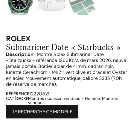
ROLEX
Submariner Date « Starbucks »
Description
: Montre Rolex Submariner Date
« Starbucks » référence 126610LV, de mars 2026, neuve
jamais portée. Boîtier acier de 41mm, cadran noir,
lunette Cerachrom « MK2 » vert olive et bracelet Oyster
en acier. Mouvement automatique, calibre 3235 (70h
de réserve de marche).
12220521
RÉFÉRENCE
CATÉGORIE
Montres occasion vendues - Homme
,
Montres
vendues
JE RECHERCHE CE MODÈLE