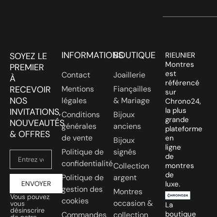
INFORMATIONS
BOUTIQUE
SOYEZ LE
RIEUNIER
Montres
PREMIER
est
Contact
Joaillerie
À
référencé
RECEVOIR
Mentions
Fiançailles
sur
NOS
légales
& Mariage
Chrono24,
la plus
INVITATIONS,
Conditions
Bijoux
grande
NOUVEAUTÉS
générales
anciens
plateforme
& OFFRES
de vente
en
Bijoux
ligne
Politique de
signés
de
confidentialité
Collection
montres
de
Politique de
argent
ENVOYER
luxe.
gestion des
Montres
Vous pouvez
cookies
occasion &
vous
La
désinscrire
boutique
Commandes
collection