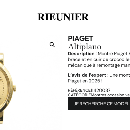
PIAGET
Altiplano
Description
: Montre Piaget 
bracelet en cuir de crocodile
mécanique à remontage man
L’avis de l’expert
: Une montr
Piaget en 2025 !
11420037
RÉFÉRENCE
CATÉGORIE
Montres occasion v
JE RECHERCHE CE MODÈL