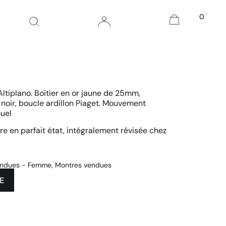
0
Altiplano. Boitier en or jaune de 25mm,
 noir, boucle ardillon Piaget. Mouvement
uel
e en parfait état, intégralement révisée chez
endues - Femme
,
Montres vendues
E