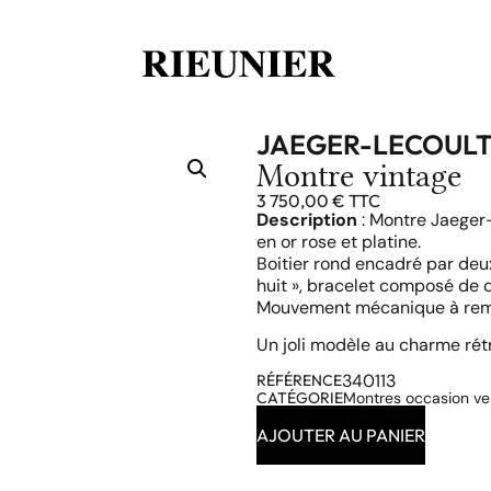
JAEGER-LECOUL
Montre vintage
3 750,00
€
TTC
Description
: Montre Jaeger-
en or rose et platine.
Boitier rond encadré par deux
huit », bracelet composé de 
Mouvement mécanique à rem
Un joli modèle au charme rétr
340113
RÉFÉRENCE
CATÉGORIE
Montres occasion v
AJOUTER AU PANIER