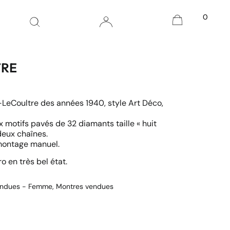
0
TRE
LeCoultre des années 1940, style Art Déco,
 motifs pavés de 32 diamants taille « huit
deux chaînes.
ontage manuel.
o en très bel état.
endues - Femme
,
Montres vendues