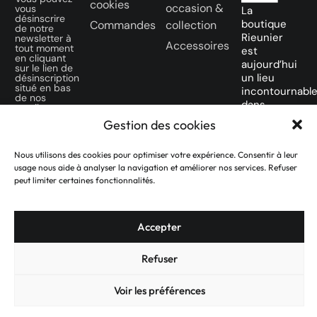
cookies
occasion &
vous
La
désinscrire
boutique
Commandes
collection
de notre
Rieunier
newsletter à
Accessoires
tout moment
est
en cliquant
aujourd’hui
sur le lien de
un lieu
désinscription
situé en bas
incontournabl
de nos
dans
emails.
la ville
Gestion des cookies
SUIVEZ-
Rose
NOUS SUR
des
Nous utilisons des cookies pour optimiser votre expérience. Consentir à leur
NOS
amateurs
usage nous aide à analyser la navigation et améliorer nos services. Refuser
RÉSEAUX
de
peut limiter certaines fonctionnalités.
SOCIAUX
montres
d’occasion.
Accepter
Refuser
Voir les préférences