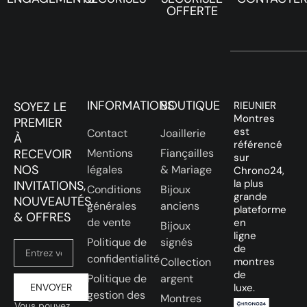
OFFERTE
INFORMATIONS
BOUTIQUE
SOYEZ LE
RIEUNIER
Montres
PREMIER
est
Contact
Joaillerie
À
référencé
RECEVOIR
Mentions
Fiançailles
sur
NOS
légales
& Mariage
Chrono24,
la plus
INVITATIONS,
Conditions
Bijoux
grande
NOUVEAUTÉS
générales
anciens
plateforme
& OFFRES
de vente
en
Bijoux
ligne
Politique de
signés
de
confidentialité
Collection
montres
de
Politique de
argent
ENVOYER
luxe.
gestion des
Montres
Vous pouvez