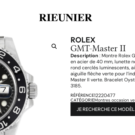
ROLEX
GMT-Master II
Description
: Montre Rolex G
en acier de 40 mm, lunette n
rond cerclés luminescents, ai
aiguille flèche verte pour l’i
Master II verte. Bracelet Oy
3185.
12220477
RÉFÉRENCE
CATÉGORIE
Montres occasion v
JE RECHERCHE CE MODÈL