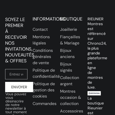
INFORMATIONS
BOUTIQUE
SOYEZ LE
RIEUNIER
Montres
PREMIER
est
Contact
Joaillerie
À
référencé
RECEVOIR
Mentions
Fiançailles
sur
NOS
légales
& Mariage
Chrono24,
la plus
INVITATIONS,
Conditions
Bijoux
grande
NOUVEAUTÉS
générales
anciens
plateforme
& OFFRES
de vente
en
Bijoux
ligne
Politique de
signés
de
confidentialité
Collection
montres
de
Politique de
argent
ENVOYER
luxe.
gestion des
Montres
Vous pouvez
cookies
occasion &
vous
La
désinscrire
boutique
Commandes
collection
de notre
Rieunier
newsletter à
Accessoires
tout moment
est