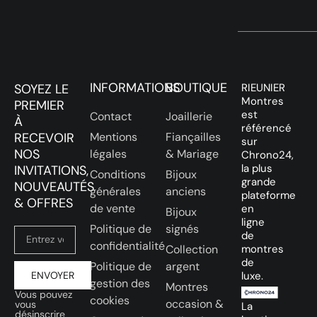
INFORMATIONS
BOUTIQUE
SOYEZ LE
RIEUNIER
Montres
PREMIER
est
Contact
Joaillerie
À
référencé
RECEVOIR
Mentions
Fiançailles
sur
NOS
légales
& Mariage
Chrono24,
la plus
INVITATIONS,
Conditions
Bijoux
grande
NOUVEAUTÉS
générales
anciens
plateforme
& OFFRES
de vente
en
Bijoux
ligne
Politique de
signés
de
confidentialité
Collection
montres
de
Politique de
argent
ENVOYER
luxe.
gestion des
Montres
Vous pouvez
cookies
occasion &
vous
La
désinscrire