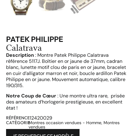
PATEK PHILIPPE
Calatrava
Description
: Montre Patek Philippe Calatrava
référence 5117J. Boîtier en or jaune de 37mm, cadran
blanc, lunette motif clou de paris en or jaune, bracelet
en cuir d’alligator marron et noir, boucle ardillon Patek
Philippe en or jaune. Mouvement automatique, calibre
190/315.
Notre Coup de Cœur
: Une montre ultra rare, prisée
des amateurs d’horlogerie prestigieuse, en excellent
état !
12420029
RÉFÉRENCE
CATÉGORIE
Montres occasion vendues - Homme
,
Montres
vendues
JE RECHERCHE CE MODÈLE