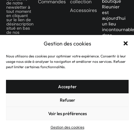
boutique
Commandes
collection
de notre
Rieunier
newsletter à
Accessoires
tout moment
est
en cliquant
aujourd’hui
sur le lien de
un lieu
désinscription
situé en bas
incontournabl
de nos
dans
emails.
la ville
Gestion des cookies
SUIVEZ-
Rose
NOUS SUR
des
Nous utilisons des cookies pour optimiser votre expérience. Consentir à leur
NOS
amateurs
usage nous aide à analyser la navigation et améliorer nos services. Refuser
RÉSEAUX
de
peut limiter certaines fonctionnalités.
SOCIAUX
montres
d’occasion.
Accepter
Refuser
Voir les préférences
© Réalisé par Designea - 2025
Gestion des cookies